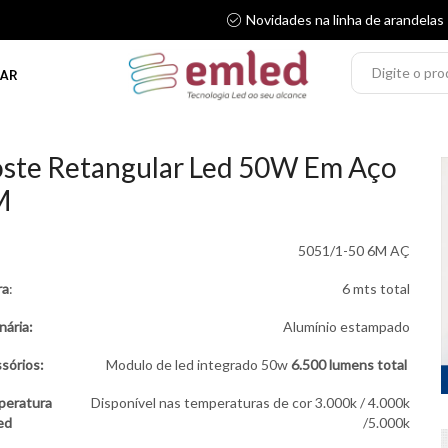
Novidades na linha de arandelas
AR
ste Retangular Led 50W Em Aço
M
.
5051/1-50 6M AÇ
ra
:
6 mts total
nária:
Alumínio estampado
sórios:
Modulo de led integrado 50w
6.500
lumens total
peratura
Disponível nas temperaturas de cor 3.000k / 4.000k
led
/5.000k