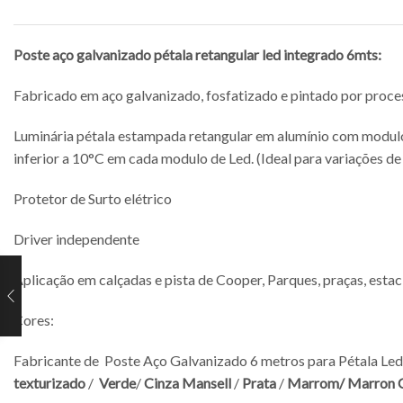
Poste
aço galvanizado pétala
retangular led integrado 6mts:
Fabricado em aço galvanizado, fosfatizado e pintado por process
Luminária pétala estampada retangular em alumínio com modul
inferior a 10°C em cada modulo de Led. (Ideal para variações d
Protetor de Surto elétrico
Driver independente
Aplicação em calçadas e pista de Cooper, Parques, praças, est
Cores:
Fabricante de Poste Aço Galvanizado 6 metros para Pétala Led
texturizado
/
Verde
/
Cinza Mansell
/
Prata
/
Marrom/
Marron 