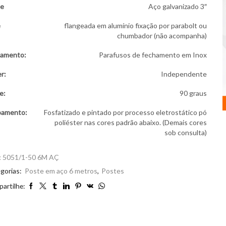
te
Aço galvanizado 3″
e
flangeada em alumínio fixação por parabolt ou
chumbador (não acompanha)
hamento:
Parafusos de fechamento em Inox
er:
Independente
e:
90 graus
bamento:
Fosfatizado e pintado por processo eletrostático pó
poliéster nas cores padrão abaixo. (Demais cores
sob consulta)
:
5051/1-50 6M AÇ
gorias:
Poste em aço 6 metros
,
Postes
artilhe: