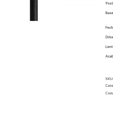
Pos
Bas
Fec
Driv
Lent
Aca
SKU
Cate
Comp