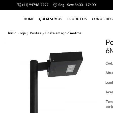
(11) 94746-7797
Seg - Sex: 8h00 - 17h00
alhamos com linha de atacado e vareju, consulte-nos!
HOME
QUEM SOMOS
PRODUTOS
COMO CHEG
Início
loja
Postes
Poste em aço 6 metros
Po
6
Cód
Altu
Lumi
Aces
Tem
cor 