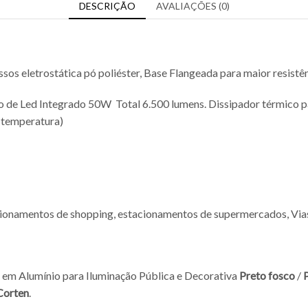
DESCRIÇÃO
AVALIAÇÕES (0)
os eletrostática pó poliéster, Base Flangeada para maior resistên
o de Led Integrado 50W Total 6.500 lumens. Dissipador térmico 
e temperatura)
acionamentos de shopping, estacionamentos de supermercados, Vias
 em Alumínio para Iluminação Pública e Decorativa
Preto fosco
/
P
Corten
.