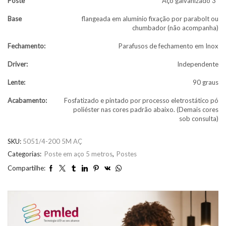
Poste
Aço galvanizado 3″
Base
flangeada em alumínio fixação por parabolt ou
chumbador (não acompanha)
Fechamento:
Parafusos de fechamento em Inox
Driver:
Independente
Lente:
90 graus
Acabamento:
Fosfatizado e pintado por processo eletrostático pó
poliéster nas cores padrão abaixo. (Demais cores
sob consulta)
SKU:
5051/4-200 5M AÇ
Categorias:
Poste em aço 5 metros
,
Postes
Compartilhe: