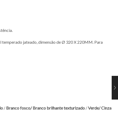
tência.
istal temperado jateado, dimensão de Ø 320 X 220MM. Para
do
/
Branco fosco/
Branco brilhante texturizado
/
Verde/
Cinza