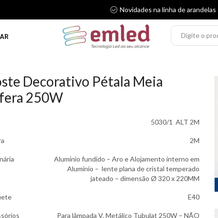
Novidades na linha de arandelas
AR
ste Decorativo Pétala Meia
fera 250W
5030/1 ALT 2M
ra
2M
nária
Alumínio fundido – Aro e Alojamento interno em
Alumínio – lente plana de cristal temperado
jateado – dimensão Ø 320 x 220MM
uete
E40
sórios
Para lâmpada V. Metálico Tubulat 250W – NÃO