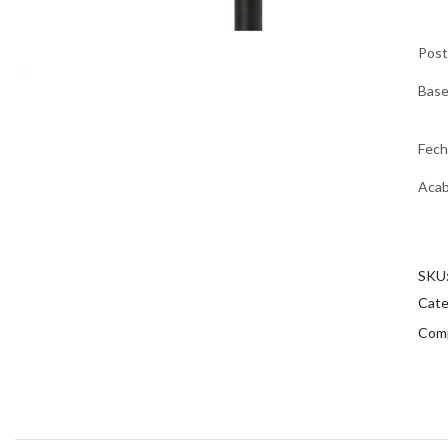
Pos
Bas
Fec
Aca
SKU
Cate
Comp