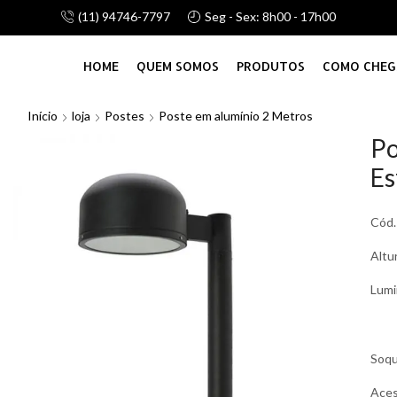
(11) 94746-7797
Seg - Sex: 8h00 - 17h00
alhamos com linha de atacado e vareju, consulte-nos!
HOME
QUEM SOMOS
PRODUTOS
COMO CHEG
Início
loja
Postes
Poste em alumínio 2 Metros
Po
Es
Cód.
Altu
Lumi
Soq
Aces