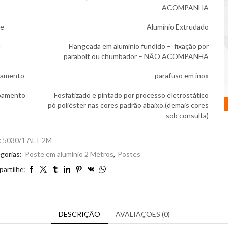
ACOMPANHA
te
Alumínio Extrudado
e
Flangeada em alumínio fundido – fixação por
parabolt ou chumbador – NÃO ACOMPANHA
hamento
parafuso em inox
bamento
Fosfatizado e pintado por processo eletrostático
pó poliéster nas cores padrão abaixo.(demais cores
sob consulta)
:
5030/1 ALT 2M
gorias:
Poste em alumínio 2 Metros
,
Postes
artilhe:
DESCRIÇÃO
AVALIAÇÕES (0)