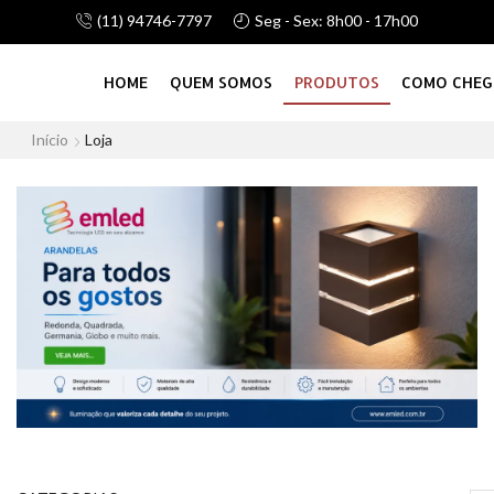
(11) 94746-7797
Seg - Sex: 8h00 - 17h00
alhamos com linha de atacado e vareju, consulte-nos!
HOME
QUEM SOMOS
PRODUTOS
COMO CHEG
Início
Loja