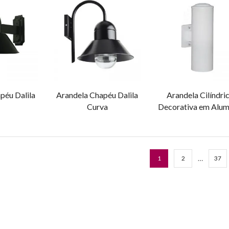
péu Dalila
Arandela Chapéu Dalila
Arandela Cilíndri
Curva
Decorativa em Alum
…
1
2
37