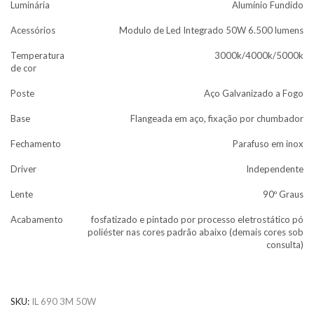
Luminária
Alumínio Fundido
Acessórios
Modulo de Led Integrado 50W 6.500 lumens
Temperatura
3000k/4000k/5000k
de cor
Poste
Aço Galvanizado a Fogo
Base
Flangeada em aço, fixação por chumbador
Fechamento
Parafuso em inox
Driver
Independente
Lente
90º Graus
Acabamento
fosfatizado e pintado por processo eletrostático pó
poliéster nas cores padrão abaixo (demais cores sob
consulta)
SKU:
IL 690 3M 50W