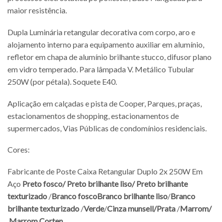
maior resistência.
Dupla Luminária retangular decorativa com corpo, aro e
alojamento interno para equipamento auxiliar em alumínio,
refletor em chapa de alumínio brilhante stucco, difusor plano
em vidro temperado. Para lâmpada V. Metálico Tubular
250W (por pétala). Soquete E40.
Aplicação em calçadas e pista de Cooper, Parques, praças,
estacionamentos de shopping, estacionamentos de
supermercados, Vias Públicas de condomínios residenciais.
Cores:
Fabricante de Poste Caixa Retangular Duplo 2x 250W Em
Aço
Preto fosco/
Preto brilhante liso/
Preto brilhante
texturizado
/
Branco fosco
Branco brilhante liso
/
Branco
brilhante texturizado
/
Verde
/
Cinza munsell/
Prata
/
Marrom/
Marrom Corten
.