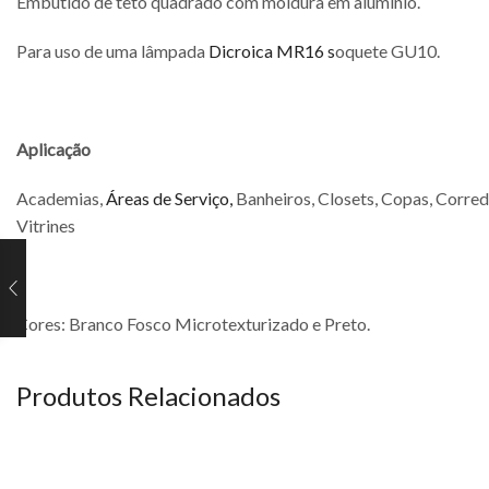
Embutido de teto quadrado com moldura em alumínio.
Para uso de uma lâmpada
Dicroica MR16 s
oquete GU10.
Aplicação
Academias,
Áreas de Serviço,
Banheiros, Closets, Copas, Corredor
Vitrines
Cores: Branco Fosco Microtexturizado e Preto.
Produtos Relacionados