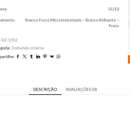
uete
GU10
bamento
Branco Fosco Microtexturizado – Branco Brilhante –
Preto
:
RZ-1052
goria:
Embutido Interno
artilhe:
DESCRIÇÃO
AVALIAÇÕES (0)