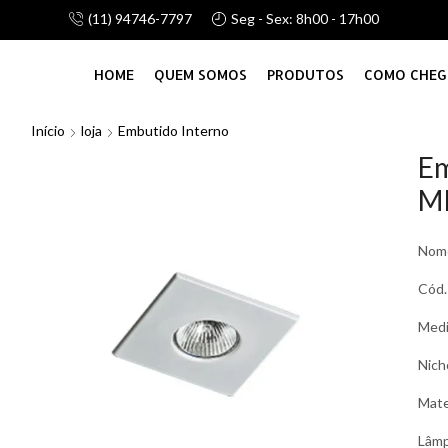
(11) 94746-7797
Seg - Sex: 8h00 - 17h00
alhamos com linha de atacado e vareju, consulte-nos!
HOME
QUEM SOMOS
PRODUTOS
COMO CHEG
Início
loja
Embutido Interno
Em
M
Nom
Cód.
Med
Nich
Mate
Lâm