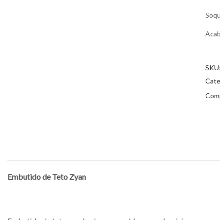
Soq
Aca
SKU
Cate
Comp
Embutido de Teto Zyan