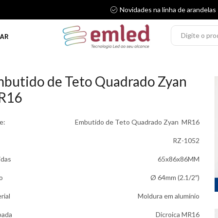
Novidades na linha de arandelas
AR
butido de Teto Quadrado Zyan
R16
e:
Embutido de Teto Quadrado Zyan MR16
RZ-1052
idas
65x86x86MM
o
Ø 64mm (2.1/2″)
rial
Moldura em alumínio
pada
Dicroica MR16