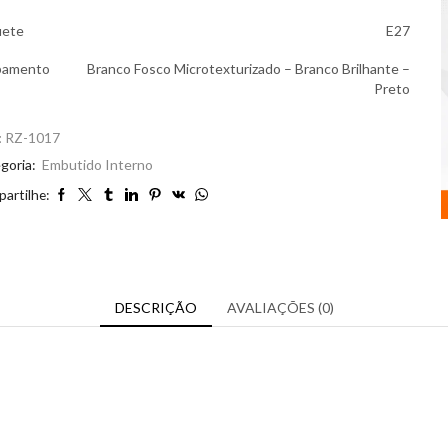
uete
E27
bamento
Branco Fosco Microtexturizado – Branco Brilhante –
Preto
:
RZ-1017
goria:
Embutido Interno
artilhe:
DESCRIÇÃO
AVALIAÇÕES (0)