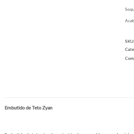
Soq
Aca
SKU
Cate
Comp
Embutido de Teto Zyan