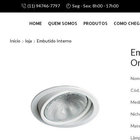
(11) 94746-7797
Seg - Sex: 8h00 - 17h00
alhamos com linha de atacado e vareju, consulte-nos!
HOME
QUEM SOMOS
PRODUTOS
COMO CHEG
Início
loja
Embutido Interno
Em
Or
Nom
Cód.
Med
Nich
Mate
Lâm