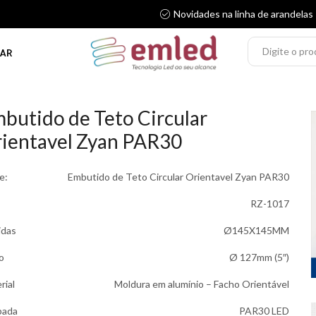
Novidades na linha de arandelas
AR
butido de Teto Circular
ientavel Zyan PAR30
e:
Embutido de Teto Circular Orientavel Zyan PAR30
RZ-1017
idas
Ø145X145MM
o
Ø 127mm (5″)
rial
Moldura em alumínio – Facho Orientável
pada
PAR30 LED