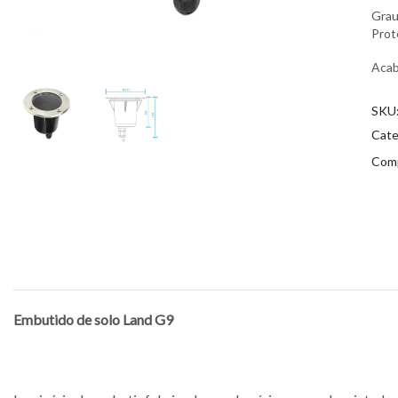
Grau
Prot
Aca
SKU
Cate
Comp
Embutido de solo Land G9