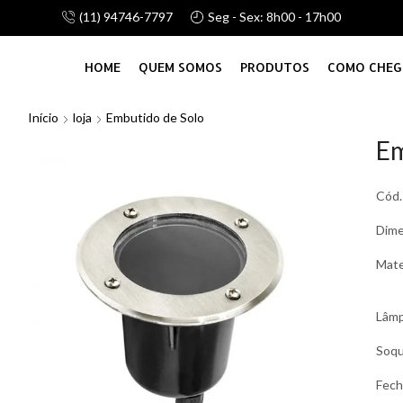
(11) 94746-7797
Seg - Sex: 8h00 - 17h00
alhamos com linha de atacado e vareju, consulte-nos!
HOME
QUEM SOMOS
PRODUTOS
COMO CHEG
Início
loja
Embutido de Solo
Em
Cód.
Dim
Mate
Lâm
Soq
Fec