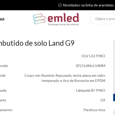
Novidades na linha de arandelas
AR
butido de solo Land G9
OLV LS3 PINO
ensão
Ø111x84x114MM
rial
Corpo em Alumínio Repuxado, lente plana em vidro
temperado e Aro de Borracha em EPDM
pada
Lâmpada BI-PINO
uete
G9
hamento
Parafuso inox