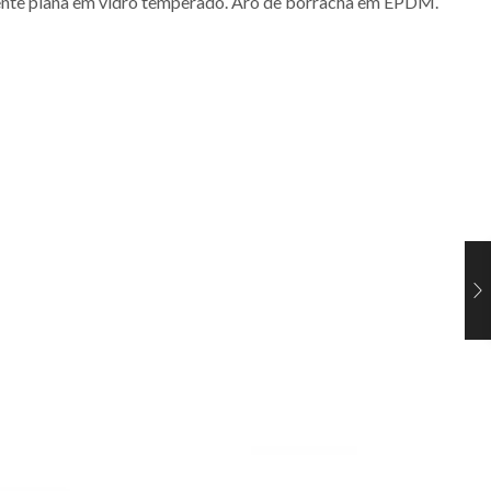
 Lente plana em vidro temperado. Aro de borracha em EPDM.