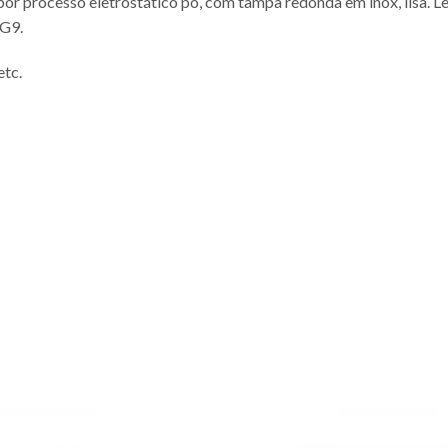
por processo eletrostático pó, com tampa redonda em inox, lisa.
 G9.
etc.