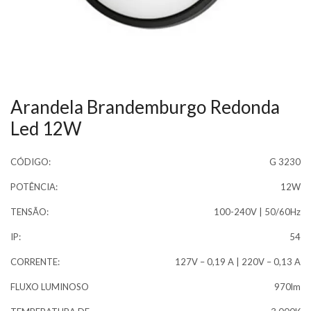
Arandela Brandemburgo Redonda
Led 12W
CÓDIGO:
G 3230
POTÊNCIA:
12W
TENSÃO:
100-240V | 50/60Hz
IP:
54
CORRENTE:
127V – 0,19 A | 220V – 0,13 A
FLUXO LUMINOSO
970lm