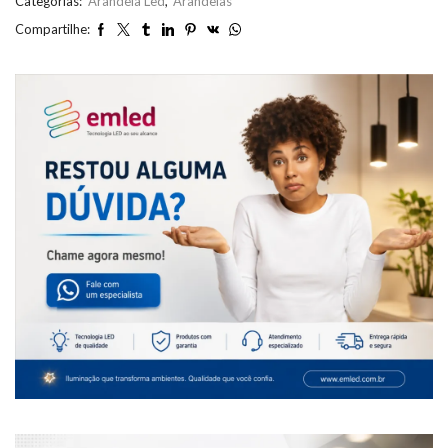
Categorias:
Arandela Led
,
Arandelas
Compartilhe: