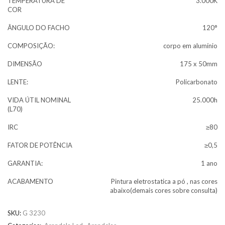
TEMPERATURA DE
3.000K
COR
ÂNGULO DO FACHO
120°
COMPOSIÇÃO:
corpo em alumínio
DIMENSÃO
175 x 50mm
LENTE:
Policarbonato
VIDA ÚTIL NOMINAL
25.000h
(L70)
IRC
≥80
FATOR DE POTÊNCIA
≥0,5
GARANTIA:
1 ano
ACABAMENTO
Pintura eletrostatica a pó , nas cores
abaixo(demais cores sobre consulta)
SKU:
G 3230