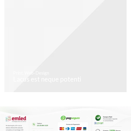
Print
,
Web-Design
Lacus est neque potenti