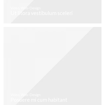
Video
,
Web-Design
Ut litora vestibulum sceleri
Video
,
Web-Design
Posuere mi cum habitant