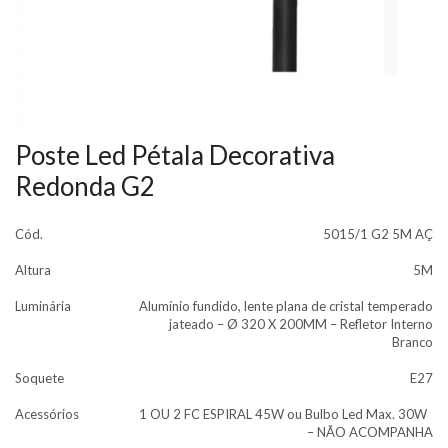
Poste Led Pétala Decorativa
Redonda G2
Cód.
5015/1 G2 5M AÇ
Altura
5M
Luminária
Alumínio fundido, lente plana de cristal temperado
jateado – Ø 320 X 200MM – Refletor Interno
Branco
Soquete
E27
Acessórios
1 OU 2 FC ESPIRAL 45W ou Bulbo Led Max. 30W
– NÃO ACOMPANHA