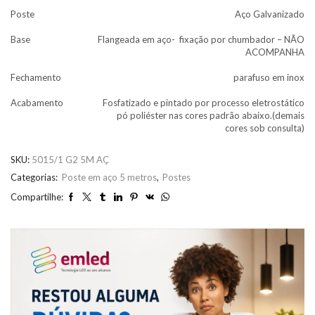
Poste
Aço Galvanizado
Base
Flangeada em aço- fixação por chumbador – NÃO
ACOMPANHA
Fechamento
parafuso em inox
Acabamento
Fosfatizado e pintado por processo eletrostático
pó poliéster nas cores padrão abaixo.(demais
cores sob consulta)
SKU:
5015/1 G2 5M AÇ
Categorias:
Poste em aço 5 metros
,
Postes
Compartilhe: