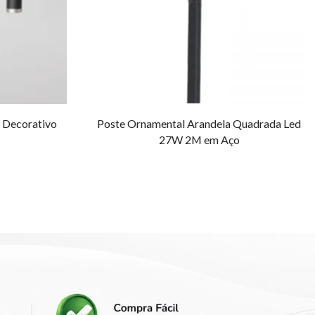
o Decorativo
Poste Ornamental Arandela Quadrada Led
27W 2M em Aço