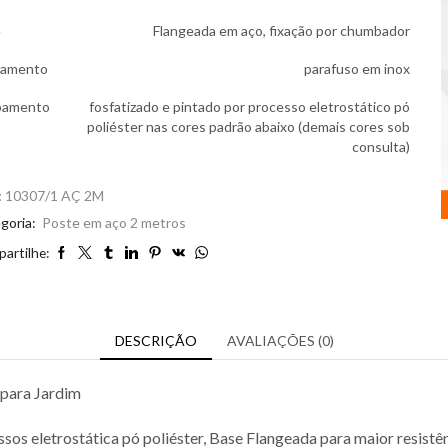
e
Flangeada em aço, fixação por chumbador
hamento
parafuso em inox
bamento
fosfatizado e pintado por processo eletrostático pó
poliéster nas cores padrão abaixo (demais cores sob
consulta)
:
10307/1 AÇ 2M
goria:
Poste em aço 2 metros
artilhe:
DESCRIÇÃO
AVALIAÇÕES (0)
 para Jardim
os eletrostática pó poliéster, Base Flangeada para maior resistên