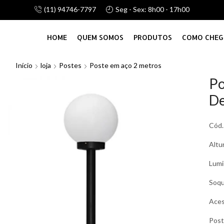
(11) 94746-7797
Seg - Sex: 8h00 - 17h00
alhamos com linha de atacado e vareju, consulte-nos!
HOME
QUEM SOMOS
PRODUTOS
COMO CHEG
Início
loja
Postes
Poste em aço 2 metros
Po
De
Cód.
Altu
Lumi
Soq
Aces
Pos