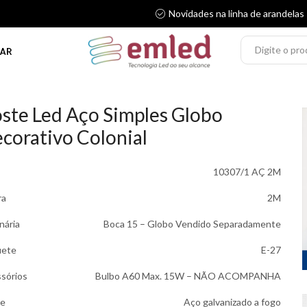
Novidades na linha de arandelas
AR
ste Led Aço Simples Globo
corativo Colonial
10307/1 AÇ 2M
ra
2M
nária
Boca 15 – Globo Vendido Separadamente
uete
E-27
sórios
Bulbo A60 Max. 15W – NÃO ACOMPANHA
te
Aço galvanizado a fogo