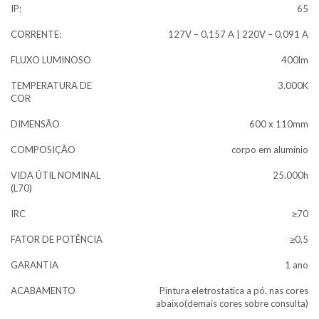
IP:
65
CORRENTE:
127V – 0,157 A | 220V – 0,091 A
FLUXO LUMINOSO
400lm
TEMPERATURA DE
3.000K
COR
DIMENSÃO
600 x 110mm
COMPOSIÇÃO
corpo em alumínio
VIDA ÚTIL NOMINAL
25.000h
(L70)
IRC
≥70
FATOR DE POTÊNCIA
≥0,5
GARANTIA
1 ano
ACABAMENTO
Pintura eletrostatica a pó, nas cores
abaixo(demais cores sobre consulta)